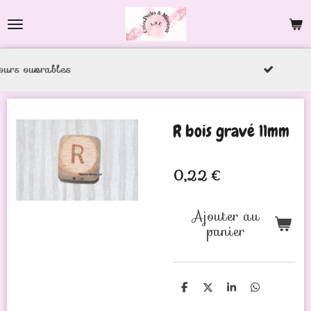
Passer
au
contenu
bles
principal
R bois gravé 11mm
0,22 €
Ajouter au
panier
P
P
P
P
a
a
a
a