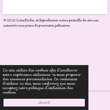
r
r
r
r
t
t
t
t
a
a
a
a
g
g
g
g
e
e
e
e
r
r
r
r
© 2021 Créas'Perles,
@ Reproduction même partielle du site non
autorisée sous peine de poursuites judiciaires
Ce site utilise des cookies afin d’améliorer
votre expérience utilisateur et vous proposer
des annonces personnalisées. En continuant
d'utiliser ce site, vous confirmez que vous
acceptez notre politique d’utilisation des
cookies.
Accord