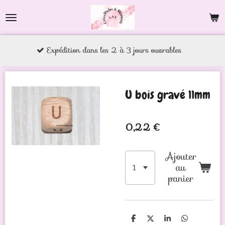
Passer
au
contenu
Expédition dans les 2 à 3 jours ouvrables
principal
U bois gravé 11mm
0,22 €
Ajouter
au
panier
P
P
P
P