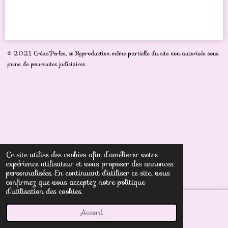
a
a
a
a
r
r
r
r
t
t
t
t
a
a
a
a
g
g
g
g
e
e
e
e
r
r
r
r
© 2021 Créas'Perles,
@ Reproduction même partielle du site non autorisée sous
peine de poursuites judiciaires
Ce site utilise des cookies afin d’améliorer votre
expérience utilisateur et vous proposer des annonces
personnalisées. En continuant d'utiliser ce site, vous
confirmez que vous acceptez notre politique
d’utilisation des cookies.
Accord