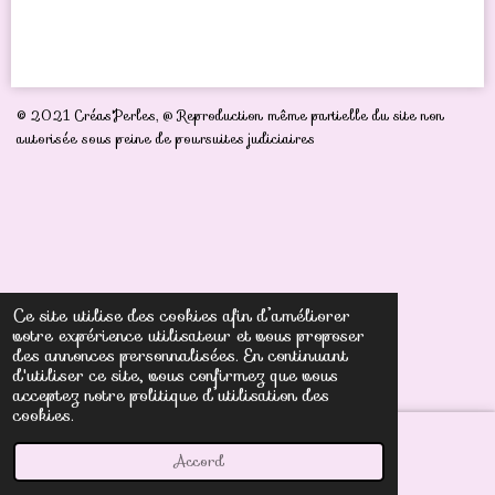
a
a
a
a
r
r
r
r
t
t
t
t
a
a
a
a
g
g
g
g
e
e
e
e
r
r
r
r
© 2021 Créas'Perles,
@ Reproduction même partielle du site non
autorisée sous peine de poursuites judiciaires
Ce site utilise des cookies afin d’améliorer
votre expérience utilisateur et vous proposer
des annonces personnalisées. En continuant
d'utiliser ce site, vous confirmez que vous
acceptez notre politique d’utilisation des
cookies.
Accord