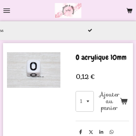
Passer
au
contenu
principal
O acrylique 10mm
0,12 €
Ajouter
au
panier
P
P
P
P