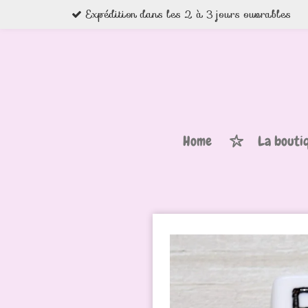
Expédition dans les 2 à 3 jours ouvrables
Passer
au
contenu
principal
Home
La bouti