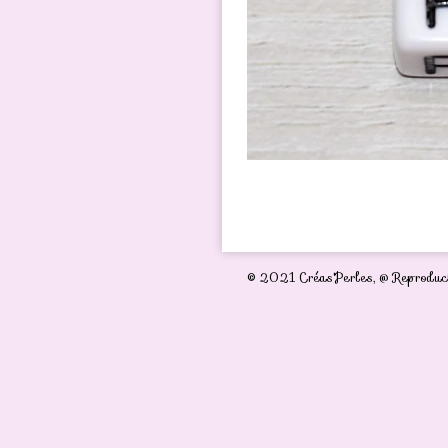
© 2021 Créas'Perles,
@ Reproduct