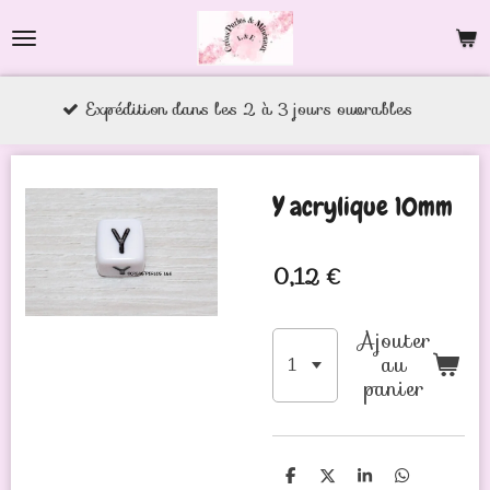
Passer
au
contenu
xpédition dans les 2 à 3 jours ouvrables
principal
Y acrylique 10mm
0,12 €
Ajouter
au
panier
P
P
P
P