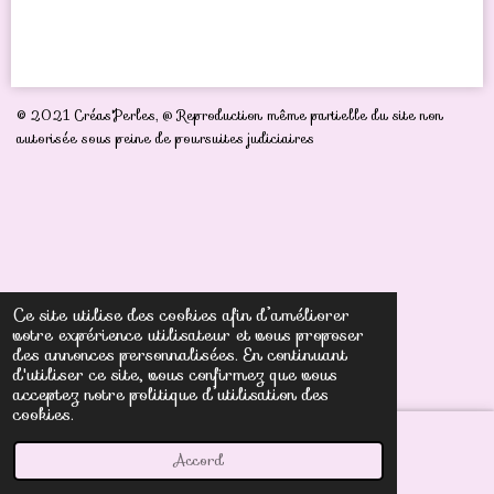
a
a
a
a
r
r
r
r
t
t
t
t
a
a
a
a
g
g
g
g
e
e
e
e
r
r
r
r
© 2021 Créas'Perles,
@ Reproduction même partielle du site non
autorisée sous peine de poursuites judiciaires
Ce site utilise des cookies afin d’améliorer
votre expérience utilisateur et vous proposer
des annonces personnalisées. En continuant
d'utiliser ce site, vous confirmez que vous
acceptez notre politique d’utilisation des
cookies.
Accord