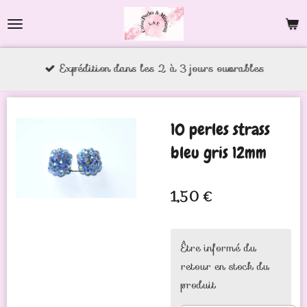
Passer
au
contenu
Expédition dans les 2 à 3 jours ouvrables
principal
10 perles strass
bleu gris 12mm
1,50 €
Être informé du
retour en stock du
produit