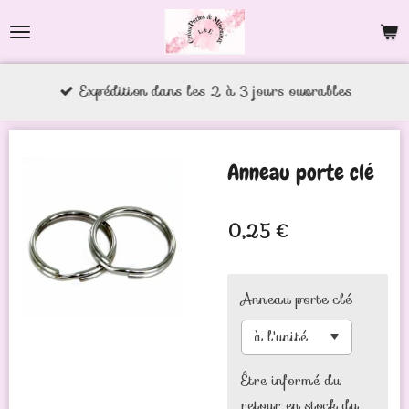
Passer
au
contenu
Expédition dans les 2 à 3 jours ouvrables
principal
Anneau porte clé
0,25 €
Anneau porte clé
Être informé du
retour en stock du