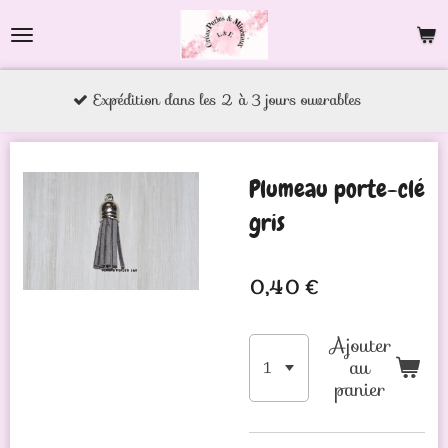
Passer
au
contenu
Expédition dans les 2 à 3 jours ouvrables
principal
Plumeau porte-clé
gris
0,40 €
Ajouter
au
panier