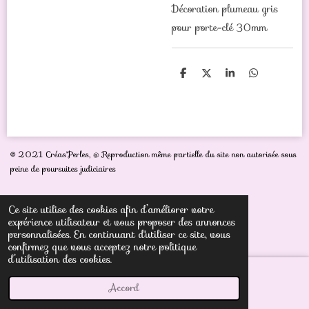
Décoration plumeau gris
pour porte-clé 30mm
P
P
P
P
a
a
a
a
r
r
r
r
t
t
t
t
a
a
a
a
g
g
g
g
e
e
e
e
r
r
r
r
© 2021 Créas'Perles,
@ Reproduction même partielle du site non autorisée sous
peine de poursuites judiciaires
Ce site utilise des cookies afin d’améliorer votre
expérience utilisateur et vous proposer des annonces
personnalisées. En continuant d'utiliser ce site, vous
confirmez que vous acceptez notre politique
d’utilisation des cookies.
Accord