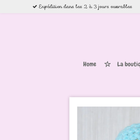
Expédition dans les 2 à 3 jours ouvrables
Passer
au
contenu
principal
Home
La bouti