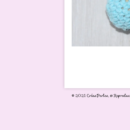
© 2021 Créas'Perles,
@ Reproduct