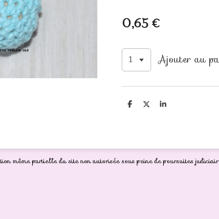
0,65 €
Ajouter au pa
P
P
P
a
a
a
r
r
r
t
t
t
a
a
a
g
g
g
e
e
e
r
r
r
ion même partielle du site non autorisée sous peine de poursuites judiciair