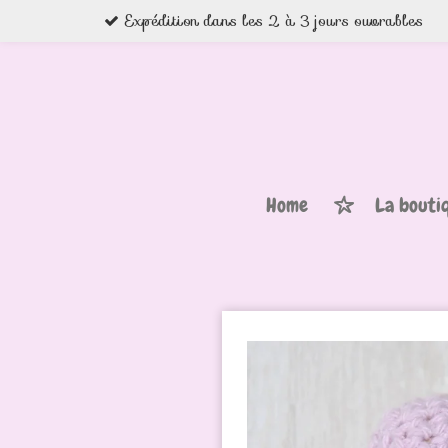
Expédition dans les 2 à 3 jours ouvrables
Passer
au
contenu
principal
Home
La bouti