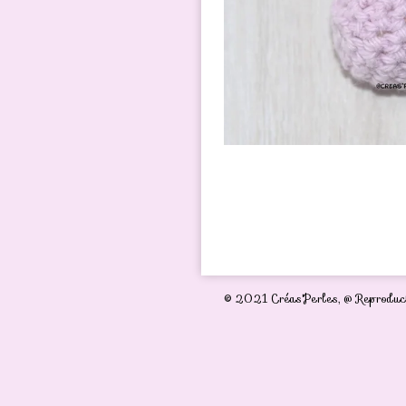
© 2021 Créas'Perles,
@ Reproduct