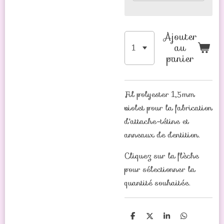
Ajouter
au
panier
Fil polyester 1,5mm
violet pour la fabrication
d'attache-tétine et
anneaux de dentition.
Cliquez sur la flèche
pour sélectionner la
quantité souhaitée.
P
P
P
P