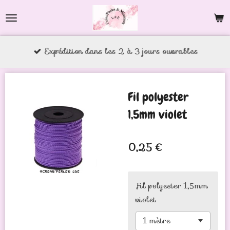
Passer
au
contenu
Expédition dans les 2 à 3 jours ouvrables
principal
Fil polyester
1,5mm violet
0,25 €
Fil polyester 1,5mm
violet