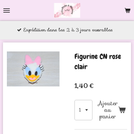
Passer
au
contenu
xpédition dans les 2 à 3 jours ouvrables
principal
Figurine CN rose
clair
1,40 €
Ajouter
au
panier