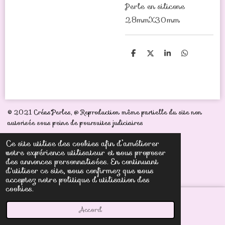
Perle en silicone
28mmX30mm
P
P
P
P
a
a
a
a
r
r
r
r
t
t
t
t
a
a
a
a
g
g
g
g
e
e
e
e
r
r
r
r
© 2021 Créas'Perles,
@ Reproduction même partielle du site non
autorisée sous peine de poursuites judiciaires
Ce site utilise des cookies afin d’améliorer
votre expérience utilisateur et vous proposer
des annonces personnalisées. En continuant
d'utiliser ce site, vous confirmez que vous
acceptez notre politique d’utilisation des
cookies.
Accord