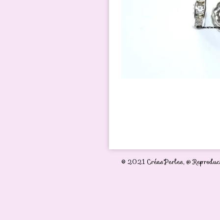
© 2021 Créas'Perles,
@ Reproduct