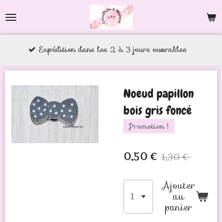
Passer
au
contenu
xpédition dans les 2 à 3 jours ouvrables
principal
Noeud papillon
bois gris foncé
Promotion !
0,50 €
1,30 €
Ajouter
au
panier