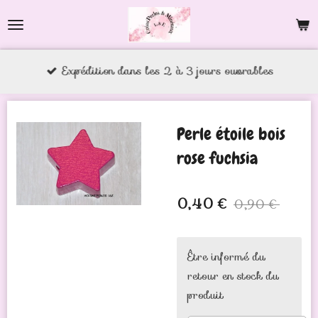
Passer
au
contenu
Expédition dans les 2 à 3 jours ouvrables
principal
Perle étoile bois
rose fuchsia
0,40 €
0,90 €
Être informé du
retour en stock du
produit