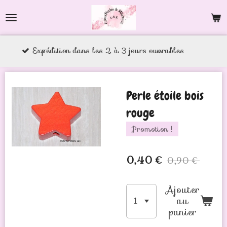
Passer
au
contenu
tion dans les 2 à 3 jours ouvrables
principal
Perle étoile bois
rouge
Promotion !
0,40 €
0,90 €
Ajouter
au
panier