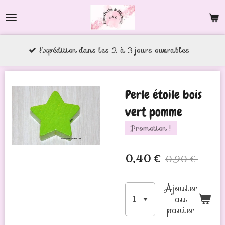
Passer
au
contenu
xpédition dans les 2 à 3 jours ouvrables
principal
Perle étoile bois
vert pomme
Promotion !
0,40 €
0,90 €
Ajouter
au
panier