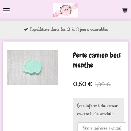
Passer
au
contenu
Expédition dans les 2 à 3 jours ouvrables
principal
Perle camion bois
menthe
0,60 €
1,30 €
Être informé du retour
en stock du produit