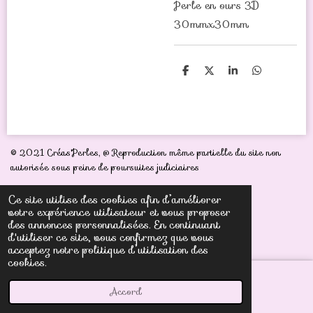
Perle en ours 3D
30mmx30mm
P
P
P
P
a
a
a
a
r
r
r
r
t
t
t
t
a
a
a
a
g
g
g
g
e
e
e
e
r
r
r
r
© 2021 Créas'Perles,
@ Reproduction même partielle du site non
autorisée sous peine de poursuites judiciaires
Ce site utilise des cookies afin d’améliorer
votre expérience utilisateur et vous proposer
des annonces personnalisées. En continuant
d'utiliser ce site, vous confirmez que vous
acceptez notre politique d’utilisation des
cookies.
Accord