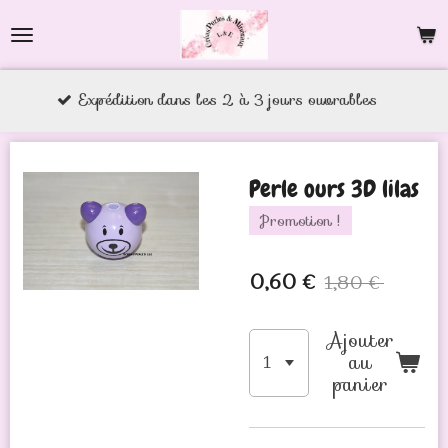
Passer
au
contenu
xpédition dans les 2 à 3 jours ouvrables
principal
Perle ours 3D lilas
Promotion !
0,60 €
1,80 €
Ajouter
au
panier