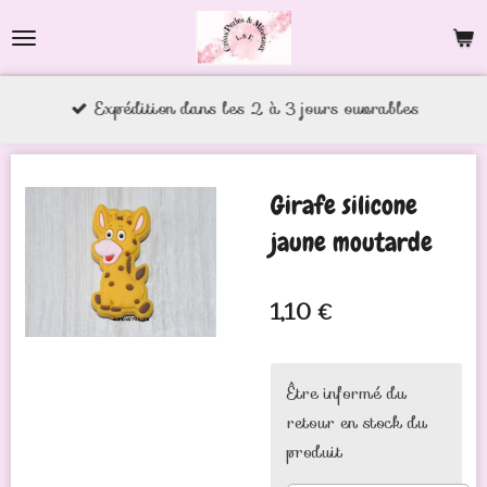
Passer
au
contenu
Expédition dans les 2 à 3 jours ouvrables
principal
Girafe silicone
jaune moutarde
1,10 €
Être informé du
retour en stock du
produit