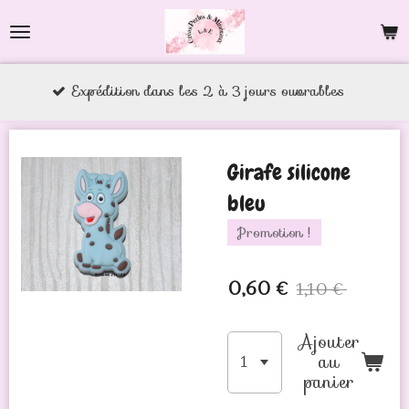
Passer
au
contenu
tion dans les 2 à 3 jours ouvrables
principal
Girafe silicone
bleu
Promotion !
0,60 €
1,10 €
Ajouter
au
panier