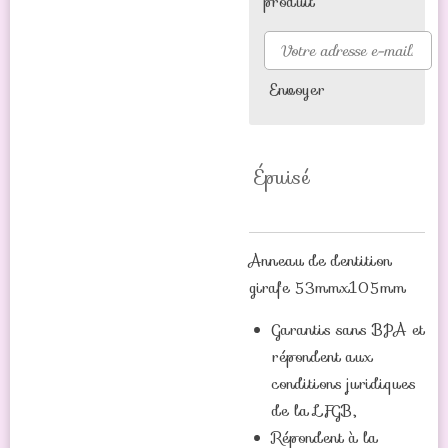
produit
Envoyer
Épuisé
Anneau de dentition
girafe 53mmx105mm
Garantis sans BPA et
répondent aux
conditions juridiques
de la LFGB,
Répondent à la