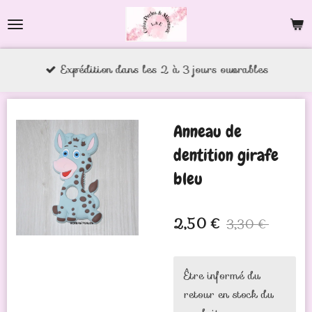
Passer
au
contenu
Expédition dans les 2 à 3 jours ouvrables
principal
Anneau de
dentition girafe
bleu
2,50 €
3,30 €
Être informé du
retour en stock du