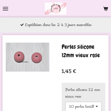
Passer
au
contenu
Expédition dans les 2 à 3 jours ouvrables
principal
Perles silicone
12mm vieux rose
1,45 €
Perles silicone 12 mm
vieux rose