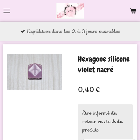
Passer
au
contenu
Expédition dans les 2 à 3 jours ouvrables
principal
Hexagone silicone
violet nacré
0,40 €
Être informé du
retour en stock du
produit