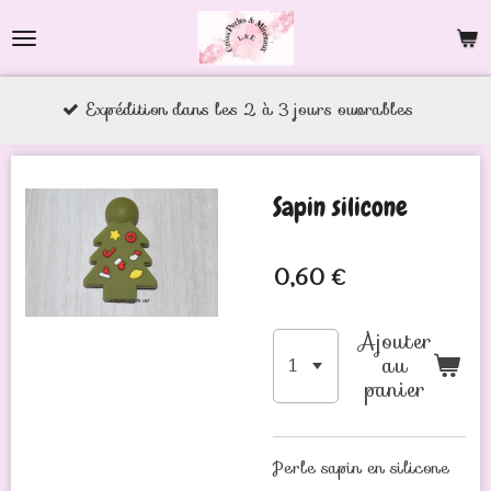
Passer
au
contenu
xpédition dans les 2 à 3 jours ouvrables
principal
Sapin silicone
0,60 €
Ajouter
au
panier
Perle sapin en silicone