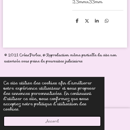
23mmx33mm
P
P
P
P
a
a
a
a
r
r
r
r
t
t
t
t
a
a
a
a
g
g
g
g
e
e
e
e
r
r
r
r
© 2021 Créas'Perles,
@ Reproduction même partielle du site non
autorisée sous peine de poursuites judiciaires
Ce site utilise des cookies afin d’améliorer
votre expérience utilisateur et vous proposer
des annonces personnalisées. En continuant
d'utiliser ce site, vous confirmez que vous
acceptez notre politique d’utilisation des
cookies.
Accord