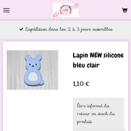
Passer
au
contenu
Expédition dans les 2 à 3 jours ouvrables
principal
Lapin NEW silicone
bleu clair
1,10 €
Être informé du
retour en stock du
produit