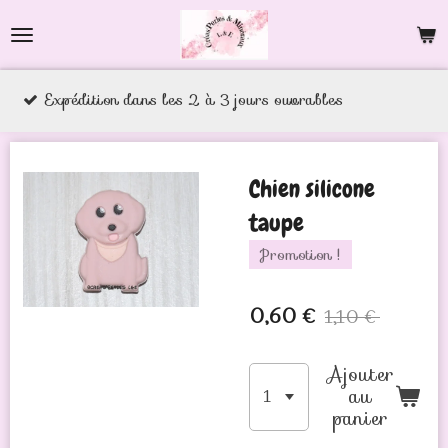
Passer
au
contenu
 dans les 2 à 3 jours ouvrables
principal
Chien silicone
taupe
Promotion !
0,60 €
1,10 €
Ajouter
au
panier