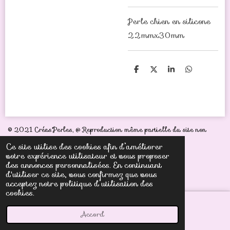
Perle chien en silicone
22mmx30mm
P
P
P
P
a
a
a
a
r
r
r
r
t
t
t
t
a
a
a
a
g
g
g
g
e
e
e
e
r
r
r
r
© 2021 Créas'Perles,
@ Reproduction même partielle du site non
autorisée sous peine de poursuites judiciaires
Ce site utilise des cookies afin d’améliorer
votre expérience utilisateur et vous proposer
des annonces personnalisées. En continuant
d'utiliser ce site, vous confirmez que vous
acceptez notre politique d’utilisation des
cookies.
Accord