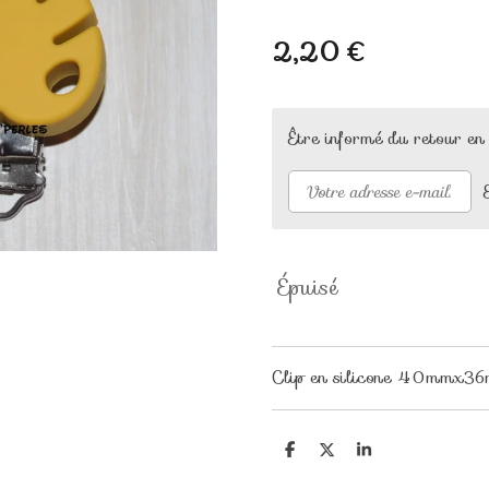
2,20 €
Être informé du retour en
Épuisé
Clip en silicone 40mmx3
P
P
P
a
a
a
r
r
r