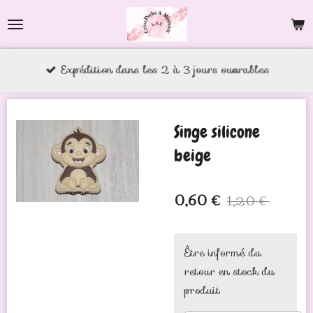
Passer
au
contenu
Expédition dans les 2 à 3 jours ouvrables
principal
Singe silicone
beige
0,60 €
1,20 €
Être informé du
retour en stock du
produit