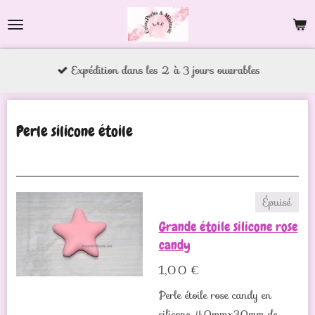
Passer
au
contenu
Expédition dans les 2 à 3 jours ouvrables
principal
Perle silicone étoile
Épuisé
Grande étoile silicone rose
candy
1,00 €
Perle étoile rose candy en
silicone 40mmx30mm de